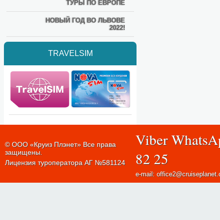
ТУРЫ ПО ЕВРОПЕ
НОВЫЙ ГОД ВО ЛЬВОВЕ
2022!
TRAVELSIM
Viber WhatsA
© ООО «Круиз Плэнет» Все права
защищены.
82 25
Лицензия туроператора АГ №581124
e-mail: office2@cruiseplanet