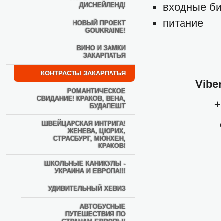
входные би
ДИСНЕЙЛЕНД!
питание
НОВЫЙ ПРОЕКТ
GOUKRAINE!
ВИНО И ЗАМКИ
ЗАКАРПАТЬЯ
КОНТРАСТЫ ЗАКАРПАТЬЯ
Vibe
РОМАНТИЧЕСКОЕ
СВИДАНИЕ! КРАКОВ, ВЕНА,
+
БУДАПЕШТ
ШВЕЙЦАРСКАЯ ИНТРИГА!
ЖЕНЕВА, ЦЮРИХ,
СТРАСБУРГ, МЮНХЕН,
КРАКОВ!
ШКОЛЬНЫЕ КАНИКУЛЫ -
УКРАИНА И ЕВРОПА!!!
УДИВИТЕЛЬНЫЙ ХЕВИЗ
АВТОБУСНЫЕ
ПУТЕШЕСТВИЯ ПО