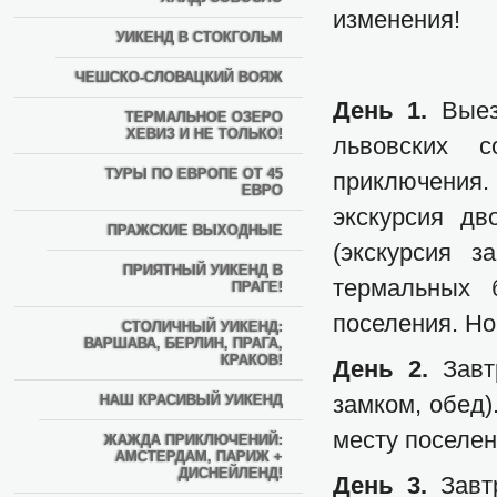
изменения!
УИКЕНД В СТОКГОЛЬМ
ЧЕШСКО-СЛОВАЦКИЙ ВОЯЖ
День 1.
Выез
ТЕРМАЛЬНОЕ ОЗЕРО
ХЕВИЗ И НЕ ТОЛЬКО!
львовских 
ТУРЫ ПО ЕВРОПЕ ОТ 45
приключения.
ЕВРО
экскурсия д
ПРАЖСКИЕ ВЫХОДНЫЕ
(экскурсия 
ПРИЯТНЫЙ УИКЕНД В
термальных 
ПРАГЕ!
поселения. Но
СТОЛИЧНЫЙ УИКЕНД:
ВАРШАВА, БЕРЛИН, ПРАГА,
КРАКОВ!
День 2.
Завт
замком, обед)
НАШ КРАСИВЫЙ УИКЕНД
месту поселен
ЖАЖДА ПРИКЛЮЧЕНИЙ:
АМСТЕРДАМ, ПАРИЖ +
ДИСНЕЙЛЕНД!
День 3.
Завт