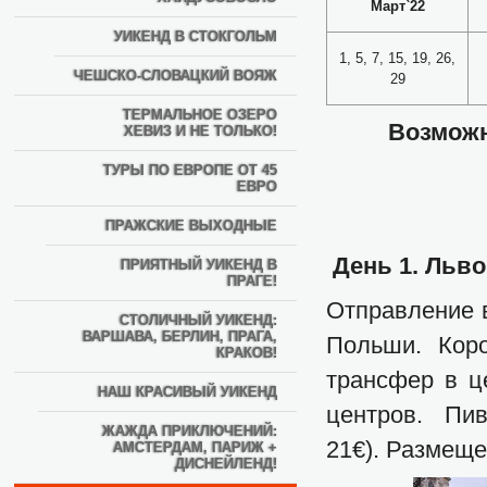
Март`22
УИКЕНД В СТОКГОЛЬМ
1, 5, 7, 15, 19, 26,
ЧЕШСКО-СЛОВАЦКИЙ ВОЯЖ
29
ТЕРМАЛЬНОЕ ОЗЕРО
Возможн
ХЕВИЗ И НЕ ТОЛЬКО!
ТУРЫ ПО ЕВРОПЕ ОТ 45
ЕВРО
ПРАЖСКИЕ ВЫХОДНЫЕ
День 1. Льво
ПРИЯТНЫЙ УИКЕНД В
ПРАГЕ!
Отправление в
СТОЛИЧНЫЙ УИКЕНД:
ВАРШАВА, БЕРЛИН, ПРАГА,
Польши. Коро
КРАКОВ!
трансфер в ц
НАШ КРАСИВЫЙ УИКЕНД
центров. Пи
ЖАЖДА ПРИКЛЮЧЕНИЙ:
21€). Размеще
АМСТЕРДАМ, ПАРИЖ +
ДИСНЕЙЛЕНД!