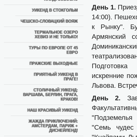
День 1.
Приезд
УИКЕНД В СТОКГОЛЬМ
14:00). Пешех
ЧЕШСКО-СЛОВАЦКИЙ ВОЯЖ
к Рынку". Б
ТЕРМАЛЬНОЕ ОЗЕРО
Армянский с
ХЕВИЗ И НЕ ТОЛЬКО!
Доминикански
ТУРЫ ПО ЕВРОПЕ ОТ 45
ЕВРО
театрализован
ПРАЖСКИЕ ВЫХОДНЫЕ
Подготовка 
искренние по
ПРИЯТНЫЙ УИКЕНД В
ПРАГЕ!
Львова. Встре
СТОЛИЧНЫЙ УИКЕНД:
ВАРШАВА, БЕРЛИН, ПРАГА,
День 2.
За
КРАКОВ!
Факультативн
НАШ КРАСИВЫЙ УИКЕНД
"Подземелья 
ЖАЖДА ПРИКЛЮЧЕНИЙ:
АМСТЕРДАМ, ПАРИЖ +
"Семь чудес 
ДИСНЕЙЛЕНД!