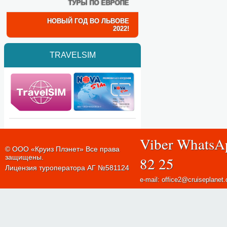
ТУРЫ ПО ЕВРОПЕ
НОВЫЙ ГОД ВО ЛЬВОВЕ
2022!
TRAVELSIM
Viber WhatsA
© ООО «Круиз Плэнет» Все права
защищены.
82 25
Лицензия туроператора АГ №581124
e-mail: office2@cruiseplanet