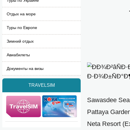
Туры по Украине
Отдых на море
Туры по Европе
Зимний отдых
Авиабилеты
Документы на визы
TRAVELSIM
Sawasdee Sea 
Pattaya Garden
Neta Resort (E