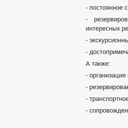
- постоянное 
- резервир
интересных р
- экскурсион
- достопримеч
А также:
- организация
- резервирова
- транспортно
- сопровожде